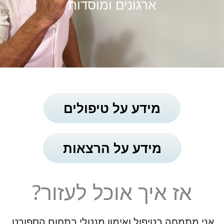
ארגונים ומוסדות
סמן קישורים
font_download
לאפס את כל האפשרויות
cached
השארת משוב
הצהרת נגישות
מידע על טיפולים
מידע על הרצאות
אז איך אוכל לעזור?
אני מתמחה בטיפול ואימון מנטלי בתחום הספורט.