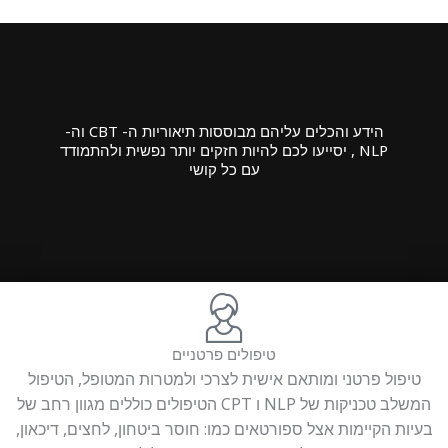
הידע והכלים עליהם מבוססות תיאוריות ה- CBT וה-
NLP , יסייעו לכם להיות חזקים יותר נפשית ולהתמודד
עם כל קושי
טיפולים פרטניים
טיפול פרטני ומותאם אישית לצרכי ולמטרות המטופל, הטיפול
המשלב טכניקות של NLP ו CPT הטיפולים כוללים מגוון רחב של
בעיות הקיימות אצל ספורטאים כמו: חוסר ביטחון, לחצים, דיכאון,