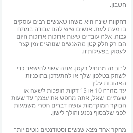
חשבון.
סמן קישורים
font_download
לאפס את כל האפשרויות
cached
דחקוות שינה היא משהו שאנשים רבים עוסקים
השארת משוב
בו מעת לעת. אנשים שיש להם עבודה במתח
גבוה, אלה עובדים שעות ארוכות ארוכות היום
הצהרת נגישות
הם רק חלק קטן מהאנשים שנוהגים זמן קצר
לעסוק בפעילות זו.
לרוב זה מתחיל בקטן. אתה עשוי להישאר כדי
לשחק בטלפון שלך או להתעדכן בתוכניות
האהובות עליך.
עד מהרה 10 או 15 דקות הופכות לשעה או
שעתיים. שאל, אתה מחפש את עצמך עד שעות
הבוקר המוקדמות עושה דברים חסרי משמעות
לפני שלבסוף נכנע והולך לישון.
מחקר אחד מצא שנשים וסטודנטים נוטים יותר