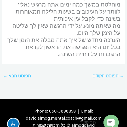
מוחלטת במשך כמה ימים אתה מרגיש נאלץ
לוותר על העיכובים בשעות הלילה המאוחרות
בשינה כדי לקבל עין איכותית.
מה שאתה מונע על ידי הרגשה שאין לך שליטה
על הזמן שלך היום,
הערכה מחדש של איך אתה מבלה את הזמן שלך
בכל יום היא הפגישה את הראשון לקראת
התגברות על דחיית השינה.
→
הפוסט הקודם
הפוסט הבא
←
Phone: 050-3898899 | Email:
david.almog.mental.coach@gmail.com
צור קשר
almogdavid © כל הזכויות שמורות