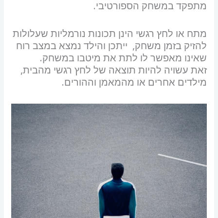
מתפקד במשחק הספורטיבי.
סמן קישורים
font_download
לאפס את כל האפשרויות
cached
מתח או לחץ רגשי הינן תכונות נורמליות שעלולות
השארת משוב
להזיק בזמן משחק, ייתכן והילד נמצא במצב רוח
שאינו מאפשר לו לתת את מיטבו במשחק.
הצהרת נגישות
זאת עשויה להיות תוצאה של לחץ רגשי מהבית,
מילדים אחרים או מהמאמן וההורים.