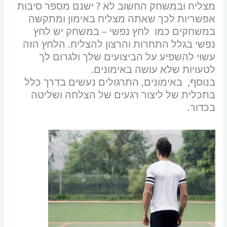
מצליח ובמשחק החשוב לא ? ישנם מספר סיבות
סמן קישורים
font_download
אפשריות לכך שאתה מצליח באימון ומתקשה
לאפס את כל האפשרויות
במשחקים כמו לחץ נפשי – במשחק יש לחץ
cached
נפשי בגלל התחרות והרצון להצליח. הלחץ הזה
השארת משוב
עשוי להשפיע על הביצועים שלך ולגרום לך
הצהרת נגישות
לטעויות שלא עושה באימונים.
בנוסף, באימונים, התרגולים נעשים בדרך כלל
בתכלית של ליצור רגעים של הצלחה ושליטה
בכדור.