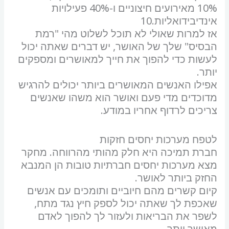
10% מאירועים חיצוניים ו-40% פעילויות
סמן קישורים
font_download
אינדיבידואליות.10
לאפס את כל האפשרויות
cached
אז למרות שאולי לא תוכל לשלוט מהי "רמת
הבסיס" שלך של האושר, יש דברים שאתה יכול
השארת משוב
לעשות כדי להפוך את חייך למאושרים ומספקים
הצהרת נגישות
יותר.
אפילו האנשים המאושרים ביותר יכולים להרגיש
מדוכדים מדי פעם ואושר הוא משהו שאנשים
צריכים לרדוף אחריו במודע.
לטפח מערכות יחסים חזקות
חברת תמיכה היא חלק מהותי מהרווחה. מחקר
מצא מערכות יחסים חברתיות טובות הן המנבא
החזק ביותר לאושר.
קיום קשרים מהם חיוביים ותומכים עם אנשים
שאכפת לך שאתה יכול לספק חיץ נגד מתח,
לשפר את הבריאות ולעזור לך להפוך לאדם
מאושר יותר.