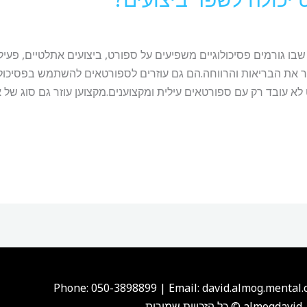
ו גורמים פסיכולוגיים משפיעים על ספורט, ביצועים אתלטיים, פעילות 
ר את הבריאות והרווחה.הם גם עוזרים לספורטאים להשתמש בפסיכול
א עובד רק עם ספורטאים עילית ומקצוענים.מקצוען עוזר גם סוג של א
Phone: 050-3898899 | Email: david.almog.mental
almogdavid © כל הזכויות שמורות