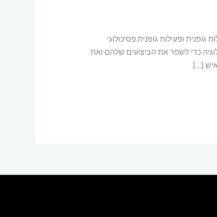
גופנית ופעילות גופנית.פסיכולוגי
וגיה כדי לשפר את הביצועים שלהם ואת
יש […]