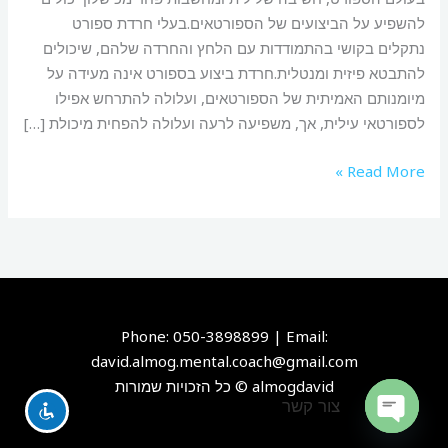
להשפיע על הביצועים של הספורטאים.בעלי חרדת ספורט
נתקלים בקושי בהתמודדות עם הלחץ והחרדה שלהם, שיכולים
להתבטא פיזית ומנטלית.חרדת ביצוע בספורט אינה מעידה על
מיומנותם האמיתית של הספורטאים, ועלולה להתרחש אפילו
לספורטאי עילית, אך, משפיעה לרעה ועלולה להפחית מיכולת […]
Read More »
Phone: 050-3898899 | Email:
david.almog.mental.coach@gmail.com
almogdavid © כל הזכויות שמורות
צור קשר
OPEN CHATY